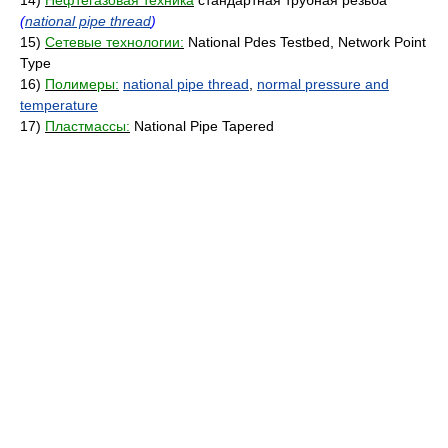
14)
Нефтегазовая техника
стандартная трубная резьба
(
national pipe thread
)
15)
Сетевые технологии:
National Pdes Testbed, Network Point
Type
16)
Полимеры:
national pipe thread
,
normal pressure and
temperature
17)
Пластмассы:
National Pipe Tapered