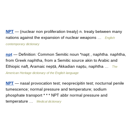
NPT
— (nuclear non proliferation treaty) n. treaty between many
nations against the expansion of nuclear weapons …
English
contemporary dictionary
npṭ
— Definition: Common Semitic noun *napṭ , naphtha. naphtha,
from Greek naphtha, from a Semitic source akin to Arabic and
Ethiopic nafṭ, Aramaic nepṭā, Akkadian napṭu, naphtha …
The
American Heritage dictionary of the English language
NPT
— nasal provocation test; neoprecipitin test; nocturnal penile
tumescence; normal pressure and temperature; sodium
phosphate transport * * * NPT abbr normal pressure and
temperature …
Medical dictionary