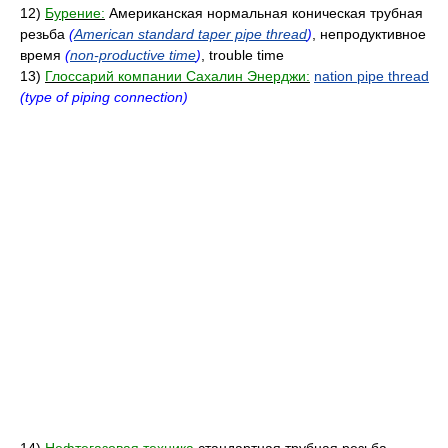
12)
Бурение:
Американская нормальная коническая трубная
резьба
(
American standard taper pipe thread
)
, непродуктивное
время
(
non-productive time
)
, trouble time
13)
Глоссарий компании Сахалин Энерджи:
nation pipe thread
(type of piping connection)