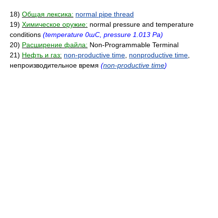
18)
Общая лексика:
normal pipe thread
19)
Химическое оружие:
normal pressure and temperature
conditions
(temperature 0шC, pressure 1.013 Pa)
20)
Расширение файла:
Non-Programmable Terminal
21)
Нефть и газ:
non-productive time
,
nonproductive time
,
непроизводительное время
(
non-productive time
)