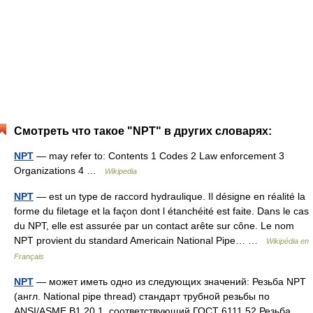
Смотреть что такое "NPT" в других словарях:
NPT
— may refer to: Contents 1 Codes 2 Law enforcement 3
Organizations 4 …
Wikipedia
NPT
— est un type de raccord hydraulique. Il désigne en réalité la
forme du filetage et la façon dont l étanchéité est faite. Dans le cas
du NPT, elle est assurée par un contact arête sur cône. Le nom
NPT provient du standard Americain National Pipe… …
Wikipédia en
Français
NPT
— может иметь одно из следующих значений: Резьба NPT
(англ. National pipe thread) стандарт трубной резьбы по
ANSI/ASME B1.20.1, соответствующий ГОСТ 6111 52 Резьба