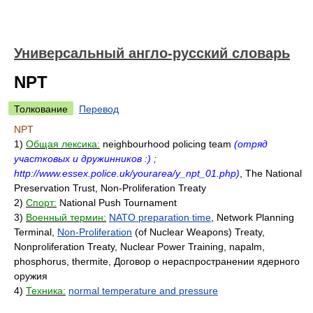
Универсальный англо-русский словарь
NPT
Толкование
Перевод
NPT
1)
Общая лексика:
neighbourhood policing team
(отряд
участковых и дружинников :) ;
http://www.essex.police.uk/yourarea/y_npt_01.php)
, The National
Preservation Trust, Non-Proliferation Treaty
2)
Спорт:
National Push Tournament
3)
Военный термин:
NATO preparation time
, Network Planning
Terminal,
Non-Proliferation
(of Nuclear Weapons) Treaty,
Nonproliferation Treaty, Nuclear Power Training, napalm,
phosphorus, thermite, Договор о нераспространении ядерного
оружия
4)
Техника:
normal temperature and pressure