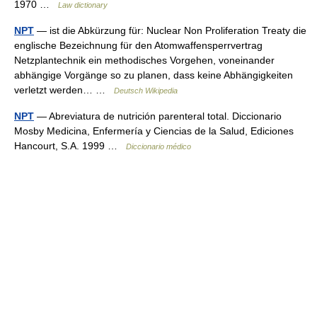
1970 …
Law dictionary
NPT
— ist die Abkürzung für: Nuclear Non Proliferation Treaty die
englische Bezeichnung für den Atomwaffensperrvertrag
Netzplantechnik ein methodisches Vorgehen, voneinander
abhängige Vorgänge so zu planen, dass keine Abhängigkeiten
verletzt werden… …
Deutsch Wikipedia
NPT
— Abreviatura de nutrición parenteral total. Diccionario
Mosby Medicina, Enfermería y Ciencias de la Salud, Ediciones
Hancourt, S.A. 1999 …
Diccionario médico