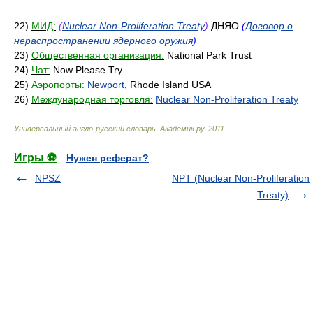
22)
МИД:
(
Nuclear Non-Proliferation Treaty
)
ДНЯО
(
Договор о
нераспространении ядерного оружия
)
23)
Общественная организация:
National Park Trust
24)
Чат:
Now Please Try
25)
Аэропорты:
Newport
, Rhode Island USA
26)
Международная торговля:
Nuclear Non-Proliferation Treaty
Универсальный англо-русский словарь
.
Академик.ру
.
2011
.
Игры ⚽
Нужен реферат?
NPSZ
NPT (Nuclear Non-Proliferation
Treaty)