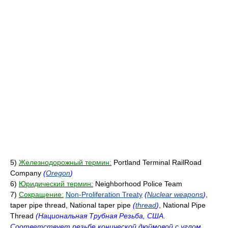
5)
Железнодорожный термин:
Portland Terminal RailRoad
Company
(
Oregon
)
6)
Юридический термин:
Neighborhood Police Team
7)
Сокращение:
Non-Proliferation Treaty
(
Nuclear weapons
)
,
taper pipe thread, National taper pipe
(
thread
)
, National Pipe
Thread
(Национальная Трубная Резьба, США.
Соответствует резьбе конической дюймовой с углом